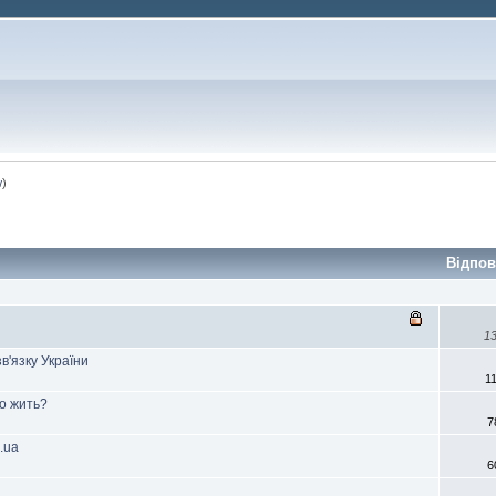
w
)
Відпов
13
в'язку України
1
го жить?
7
.ua
6