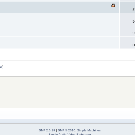
5
5
5
1
uw
)
SMF 2.0.19
|
SMF © 2016
,
Simple Machines
Simple Audio Video Embedder