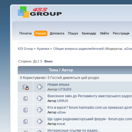
Початок
Forum
Допомога
Пошук
Календар
Увійти
Реєстрація
433 Group
»
Курилка
»
Общие вопросы радиолюбителей
(Модератор:
ut2u
Сторінок: [
1
]
2
3
Вниз
Тема
/
Автор
0 Користувачів і 3 Гостей дивляться цей розділ.
Новая этика
Автор
UT3UDX
Внесення змін до Регламенту аматорського радіоз
Автор
UR8US
Кто в курсе? forum.hamradio.com.ua приказал дол
Автор
ut2uw
Ще один радіоаматорський форум - forum.qso.com
Автор
koval
Интересные ссылки по радио...