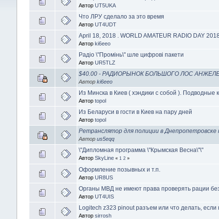
Автор
UT5UKA
Что ЛРУ сделало за это время
Автор
UT4UDT
April 18, 2018 . WORLD AMATEUR RADIO DAY 201
Автор
ki6eeo
Радіо \"Промінь\" шле цифрові пакети
Автор
UR5TLZ
$40.00 - РАДИОРЫНОК БОЛЬШОГО ЛОС АНЖЕЛЕ
Автор
ki6eeo
Из Минска в Киев ( хэндики с собой ). Подводные 
Автор
topol
Из Беларуси в гости в Киев на пару дней
Автор
topol
Ретранслятор для полиции в Днепропетровске 
Автор
us5eqq
\"Дипломная программа \"Крымская Весна\"\"
Автор
SkyLine
«
1
2
»
Оформление позывных и т.п.
Автор
UR8US
Органы МВД не имеют права проверять рации бе
Автор
UT4UIS
Logitech z323 pinout разъем или что делать, если
Автор
sirrosh