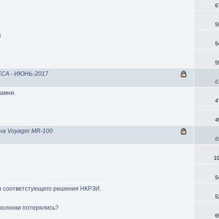
6
5
8
5
5
СА - ИЮНЬ-2017
6
камни.
4
4
на Voyager MR-100
6
1
5
з соответстующего решения НКРЗИ.
5
 колонки потерялись?
6