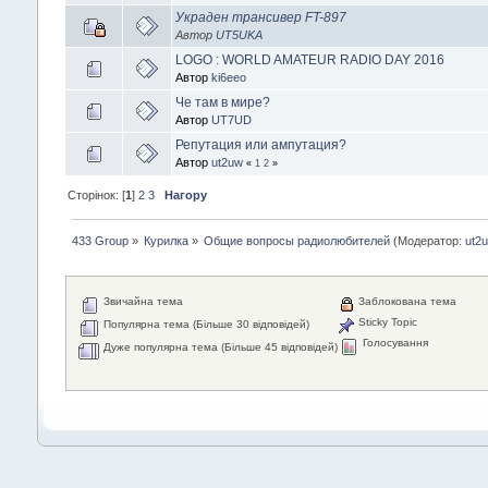
Украден трансивер FT-897
Автор
UT5UKA
LOGO : WORLD AMATEUR RADIO DAY 2016
Автор
ki6eeo
Че там в мире?
Автор
UT7UD
Репутация или ампутация?
Автор
ut2uw
«
1
2
»
Сторінок: [
1
]
2
3
Нагору
433 Group
»
Курилка
»
Общие вопросы радиолюбителей
(Модератор:
ut2
Звичайна тема
Заблокована тема
Sticky Topic
Популярна тема (Більше 30 відповідей)
Голосування
Дуже популярна тема (Більше 45 відповідей)