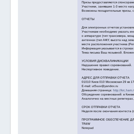
Призы предоставляются спонсорам
Участники, занявшие 1-3 место на
Возможны поощрительные призы, с
ОТЧЕТЫ
Для электронных отчетов установ
Участникам необходимо указать и
о аппаратуре (тип трансивера, мощ
антеннах (тип АФУ, высота над зем
месте расположения участника (Ре
Информация указывается в строка
Тема письма Ваш позывной. Вложен
УСЛОВИЯ ДИСКВАЛИФИКАЦИИ
Нарушение правил соревнований.
Неспортивное поведение.
АДРЕС ДЛЯ ОТПРАВКИ ОТЧЕТА
01010 Киев 010 Московская 29 кв 1
E-mail:
ut5uuv@yandex.ru
Домашняя страница:
http://krc.ham.
Обсуждение соревнований: в Киеве -
Аналогично на местных репитерах,
СРОК ОТПРАВКИ ОТЧЕТА
Неделя после окончания контеста 
ПРОГРАММНОЕ ОБЕСПЕЧЕНИЕ ДЛ
TR4W
Notepad