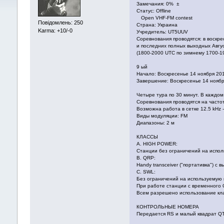
Замечания: 0% ±
Статус: Offline
Open VHF-FM contest
Повідомлень: 250
Страна: Украина
Karma: +10/-0
Учредитель: UT5UUV
Соревнования проводятся: в воскр
и последних полных выходных Авгу
(1800-2000 UTC по зимнему 1700-1
9 ый
Начало: Воскресенье 14 ноября 2010
Завершение: Воскресенье 14 ноября
Четыре тура по 30 минут. В каждо
Соревнования проводятся на часто
Возможна работа в сетке 12.5 kHz 
Виды модуляции: FM
Диапазоны: 2 м
КЛАССЫ
A. HIGH POWER:
Станции без ограничений на испол
B. QRP:
Handy transceiver ("портативка") с
C. SWL:
Без ограничений на используемую 
При работе станции с временного 
Всем разрешено использование кла
КОНТРОЛЬНЫЕ НОМЕРА
Передается RS и малый квадрат QT