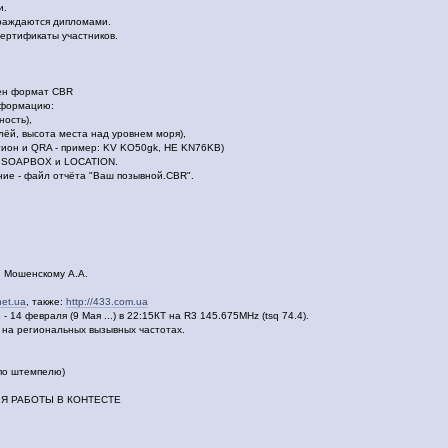
и.
граждаются дипломами.
ертификаты участников.
лен формат CBR
нформацию:
ность),
лёй, высота места над уровнем моря),
гион и QRA - пример: KV KO50gk, HE KN76KB)
х SOAPBOX и LOCATION.
ие - файл отчёта "Ваш позывной.CBR".
7 Мошенскому А.А.
net.ua
, также:
http://433.com.ua
 14 февраля (9 Мая ...) в 22:15КТ на R3 145.675MHz (tsq 74.4).
 на региональных вызывных частотах.
(по штемпелю)
Я РАБОТЫ В КОНТЕСТЕ