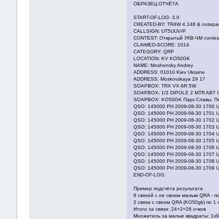
ОБРАЗЕЦ ОТЧЁТА
START-OF-LOG: 3.0
CREATED-BY: TR4W 4.148 & notepa
CALLSIGN: UT5UUV/P
CONTEST: Открытый УКВ-ЧМ contes
CLAIMED-SCORE: 1014
CATEGORY: QRP
LOCATION: KV KO50GK
NAME: Moshensky Andrey
ADDRESS: 01010 Kiev Ukraine
ADDRESS: Moskovskaya 29 17
SOAPBOX: TRX VX-6R 5W
SOAPBOX: 1/2 DIPOLE 2 MTR ABT 
SOAPBOX: KO50GK Парк Славы, П
QSO: 145000 PH 2009-08-30 1700 
QSO: 145000 PH 2009-08-30 1701
QSO: 145000 PH 2009-08-30 1702
QSO: 145000 PH 2009-08-30 1703 
QSO: 145000 PH 2009-08-30 1704 
QSO: 145000 PH 2009-08-30 1705 
QSO: 145000 PH 2009-08-30 1706 
QSO: 145000 PH 2009-08-30 1707
QSO: 145000 PH 2009-08-30 1708 
QSO: 145000 PH 2009-08-30 1709 
END-OF-LOG:
Пример подсчёта результата
8 связей с не своим малым QRA - по
2 связи с своим QRA (KO50gk) по 1 
Итого за связи: 24+2=26 очков
Множитель за малые квадраты: 1x