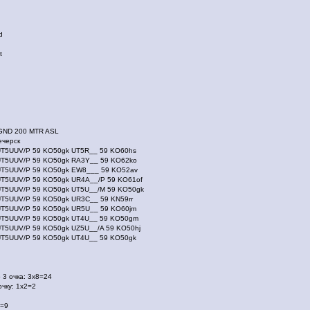
d
t
GND 200 MTR ASL
ечерск
UT5UUV/P 59 KO50gk UT5R__ 59 KO60hs
 UT5UUV/P 59 KO50gk RA3Y__ 59 KO62ko
 UT5UUV/P 59 KO50gk EW8___ 59 KO52av
UT5UUV/P 59 KO50gk UR4A__/P 59 KO61of
UT5UUV/P 59 KO50gk UT5U__/M 59 KO50gk
UT5UUV/P 59 KO50gk UR3C__ 59 KN59rr
UT5UUV/P 59 KO50gk UR5U__ 59 KO60jm
 UT5UUV/P 59 KO50gk UT4U__ 59 KO50gm
UT5UUV/P 59 KO50gk UZ5U__/A 59 KO50hj
UT5UUV/P 59 KO50gk UT4U__ 59 KO50gk
 3 очка: 3x8=24
очку: 1х2=2
9=9