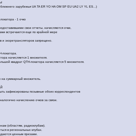
ТЫ
ближнего зарубежья UA TA ER YO HA OM SP EU UA2 LY YL ES...)
локатора - 1 очко
редоставившими свои отчеты, начисляются очки,
тами встречаются еще по крайней мере
в и эхоретрансляторов запрещено.
H-локатора.
тора начисляется 1 множителя.
льшой квадрат QTH-локатора начисляется 5 множителя.
и на суммарный множитель.
ЕЙ
ыть зафиксированы позывные обоих корреспондентов
налогично начислению очков за связи.
нам (областям, радиоклубам).
ться в региональных клубах.
ждаются ценным призами.