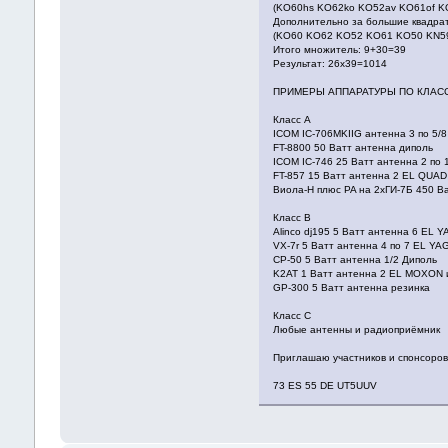
(KO60hs KO62ko KO52av KO61of K
Дополнительно за большие квадра
(KO60 KO62 KO52 KO61 KO50 KN5
Итого множитель: 9+30=39
Результат: 26x39=1014
ПРИМЕРЫ АППАРАТУРЫ ПО КЛАСС
Класс А
ICOM IC-706MKIIG антенна 3 по 5/8
FT-8800 50 Ватт антенна диполь
ICOM IC-746 25 Ватт антенна 2 по
FT-857 15 Ватт антенна 2 EL QUAD
Виола-Н плюс PA на 2хГИ-7Б 450 В
Класс В
Alinco dj195 5 Ватт антенна 6 EL Y
VX-7r 5 Ватт антенна 4 по 7 EL YA
CP-50 5 Ватт антенна 1/2 Диполь
K2AT 1 Ватт антенна 2 EL MOXON 
GP-300 5 Ватт антенна резинка
Класс С
Любые антенны и радиоприёмник
Приглашаю участников и спонсоро
73 ES 55 DE UT5UUV