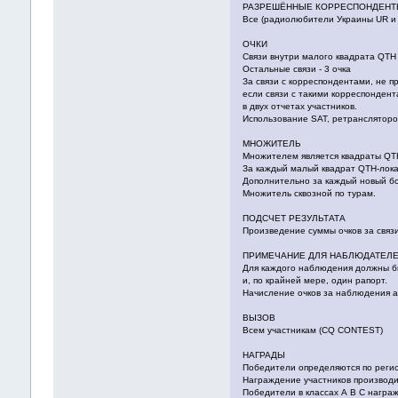
РАЗРЕШЁННЫЕ КОРРЕСПОНДЕН
Все (радиолюбители Украины UR и 
ОЧКИ
Связи внутри малого квадрата QTH 
Остальные связи - 3 очка
За связи с корреспондентами, не п
если связи с такими корреспонден
в двух отчетах участников.
Использование SAT, ретрансляторо
МНОЖИТЕЛЬ
Множителем является квадраты QT
За каждый малый квадрат QTH-лока
Дополнительно за каждый новый бо
Множитель сквозной по турам.
ПОДСЧЕТ РЕЗУЛЬТАТА
Произведение суммы очков за связ
ПРИМЕЧАНИЕ ДЛЯ НАБЛЮДАТЕЛ
Для каждого наблюдения должны б
и, по крайней мере, один рапорт.
Начисление очков за наблюдения а
ВЫЗОВ
Всем участникам (CQ CONTEST)
НАГРАДЫ
Победители определяются по регио
Награждение участников производи
Победители в классах А В С награ