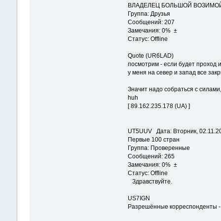
ВЛАДЕЛЕЦ БОЛЬШОЙ ВОЗИМОЙ 
Группа: Друзья
Сообщений: 207
Замечания: 0% ±
Статус: Offline
Quote (UR6LAD)
посмотрим - если будет проход и
у меня на север и запад все зак
Значит надо собраться с силами
huh
[ 89.162.235.178 (UA) ]
UT5UUV Дата: Вторник, 02.11.20
Первые 100 стран
Группа: Проверенные
Сообщений: 265
Замечания: 0% ±
Статус: Offline
Здравствуйте.
US7IGN
Разрешённые корреспонденты -