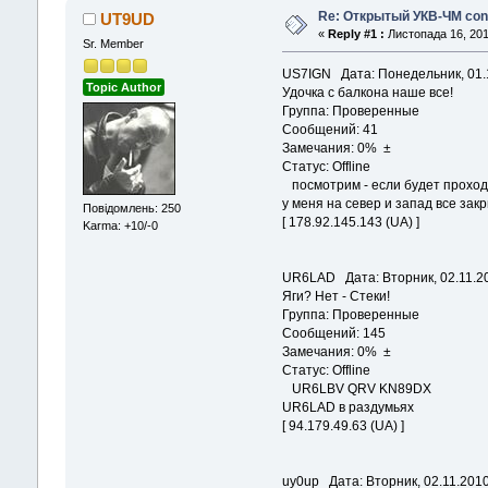
Re: Открытый УКВ-ЧМ con
UT9UD
«
Reply #1 :
Листопада 16, 2010
Sr. Member
US7IGN Дата: Понедельник, 01.1
Topic Author
Удочка с балкона наше все!
Группа: Проверенные
Сообщений: 41
Замечания: 0% ±
Статус: Offline
посмотрим - если будет проход 
у меня на север и запад все зак
Повідомлень: 250
[ 178.92.145.143 (UA) ]
Karma: +10/-0
UR6LAD Дата: Вторник, 02.11.20
Яги? Нет - Стеки!
Группа: Проверенные
Сообщений: 145
Замечания: 0% ±
Статус: Offline
UR6LBV QRV KN89DX
UR6LAD в раздумьях
[ 94.179.49.63 (UA) ]
uy0up Дата: Вторник, 02.11.2010