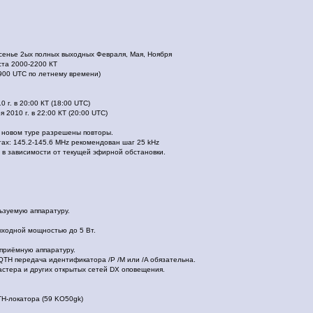
есенье 2ых полных выходных Февраля, Мая, Ноября
ста 2000-2200 КТ
900 UTC по летнему времени)
 г. в 20:00 КТ (18:00 UTC)
 2010 г. в 22:00 КТ (20:00 UTC)
м новом туре разрешены повторы.
тах: 145.2-145.6 MHz рекомендован шаг 25 kHz
- в зависимости от текущей эфирной обстановки.
ьзуемую аппаратуру.
 выходной мощностью до 5 Вт.
приёмную аппаратуру.
QTH передача идентификатора /P /M или /A обязательна.
стера и других открытых сетей DX оповещения.
H-локатора (59 KO50gk)