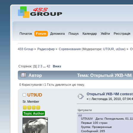
Початок
Forum
Допомога
Пошук
Календар
Увійти
Реєстрація
433 Group
»
Радиоэфир
»
Соревнования
(Модератори:
UT0UR
,
ut2uw
) »
О
Сторінок: [
1
]
2
3
...
42
Вниз
Автор
Тема: Открытый УКВ-ЧМ c
0 Користувачів і 1 Гість дивляться цю тему.
Открытый УКВ-ЧМ contest
UT9UD
«
:
Листопада 16, 2010, 07:04:4
Sr. Member
Цитувати
Topic Author
UT5UUV Дата: Понедельник, 01.11.
Первые 100 стран
Группа: Проверенные
Сообщений: 265