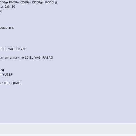
O50gк KN59rr KO60jm KO50gm KO50hj)
ты: 5x6=30
9)
АМ A B C
 13 EL YAGI DK7ZB
атт антенна 4 по 16 EL YAGI RA3AQ
AGI
GI YU7EF
и 10 EL QUAGI
в