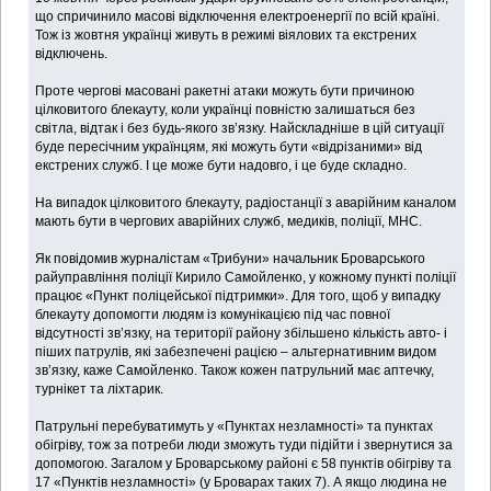
що спричинило масові відключення електроенергії по всій країні.
Тож із жовтня українці живуть в режимі віялових та екстрених
відключень.
Проте чергові масовані ракетні атаки можуть бути причиною
цілковитого блекауту, коли українці повністю залишаться без
світла, відтак і без будь-якого зв’язку. Найскладніше в цій ситуації
буде пересічним українцям, які можуть бути «відрізаними» від
екстрених служб. І це може бути надовго, і це буде складно.
На випадок цілковитого блекауту, радіостанції з аварійним каналом
мають бути в чергових аварійних служб, медиків, поліції, МНС.
Як повідомив журналістам «Трибуни» начальник Броварського
райуправління поліції Кирило Самойленко, у кожному пункті поліції
працює «Пункт поліцейської підтримки». Для того, щоб у випадку
блекауту допомогти людям із комунікацією під час повної
відсутності зв’язку, на території району збільшено кількість авто- і
піших патрулів, які забезпечені рацією – альтернативним видом
зв’язку, каже Самойленко. Також кожен патрульний має аптечку,
турнікет та ліхтарик.
Патрульні перебуватимуть у «Пунктах незламності» та пунктах
обігріву, тож за потреби люди зможуть туди підійти і звернутися за
допомогою. Загалом у Броварському районі є 58 пунктів обігріву та
17 «Пунктів незламності» (у Броварах таких 7). А якщо людина не