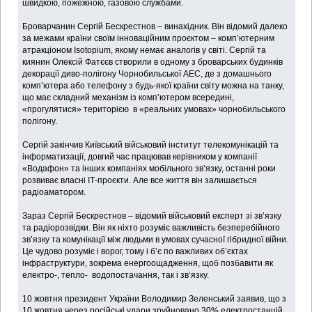
швидкою, пожежною, газовою службами.
Броварчанин Сергій Бескрестнов – винахідник. Він відомий далеко
за межами країни своїм інноваційним проєктом – комп’ютерним
атракціоном Isotopium, якому немає аналогів у світі. Сергій та
киянин Олексій Фатєєв створили в одному з броварських будинків
декорації диво-полігону Чорнобильської АЕС, де з домашнього
комп’ютера або телефону з будь-якої країни світу можна на танку,
що має складний механізм із комп’ютером всередині,
«прогулятися» територією в «реальних умовах» чорнобильського
полігону.
Сергій закінчив Київський військовий інститут телекомунікацій та
інформатизації, довгий час працював керівником у компанії
«Водафон» та інших компаніях мобільного зв’язку, останні роки
розвиває власні ІТ-проєкти. Але все життя він залишається
радіоаматором.
Зараз Сергій Бескрестнов – відомий військовий експерт зі зв’язку
та радіорозвідки. Він як ніхто розуміє важливість безперебійного
зв’язку та комунікації між людьми в умовах сучасної гібридної війни.
Це чудово розуміє і ворог, тому і б’є по важливих об’єктах
інфраструктури, зокрема енергоощадження, щоб позбавити як
електро-, тепло- водопостачання, так і зв’язку.
10 жовтня президент України Володимир Зеленський заявив, що з
10 жовтня через російські удари зруйновано 30% електростанцій,