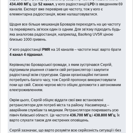
434.400 МГц
. Це
52 канал
, у кого радіостанції
LPD
із введенням 69
каналів. Експерт вже перевірив цю частоту, тож у кого є
елементарна радіостанція, може налаштовуватися.
Щодня все більше мешканців Броварів переходять на цю частоту
та перевіряють зв’язок один із одним. Для зв’язку підходить будь-
яка аналогова радіостанція, наприклад, Baofeng UV5R ціною
близько 1000 гривень.
У кого радіостанції
PMR
на 16 каналів – частоти інші: варто брати
4 канал 4 підканал
.
Керівництво Броварської громади, з яким зустрічався Сергій,
підтримали рішення ставити свій ретранслятор і закупити
радіостанції всім структурам. Однак організаційні питання
потребують багато часу, тож Сергій пропонує використовувати
поки що свій. Своєю чергою місто обіцяє допомогти з автономним
електроживленням.
Окрім цього, Сергій обіцяє віддати свої вже встановлені
ретранслятори для потреб міста та району. Насамперед –
аварійним службам та медикам. Ретранслятори покривають усю
північ Київської області. Це частоти
436.700 МГц
і
438.800 МГц
. Їх
варто слухати також для екстрених оповіщень.
Сергій зазначає, що варто розуміти всю серйозність ситуації і без