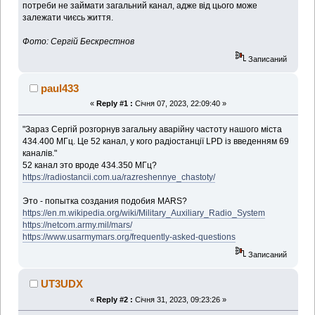
потреби не займати загальний канал, адже від цього може
залежати чиєсь життя.
Фото: Сергій Бескрестнов
Записаний
paul433
«
Reply #1 :
Січня 07, 2023, 22:09:40 »
"Зараз Сергій розгорнув загальну аварійну частоту нашого міста
434.400 МГц. Це 52 канал, у кого радіостанції LPD із введенням 69
каналів."
52 канал это вроде 434.350 МГц?
https://radiostancii.com.ua/razreshennye_chastoty/
Это - попытка создания подобия MARS?
https://en.m.wikipedia.org/wiki/Military_Auxiliary_Radio_System
https://netcom.army.mil/mars/
https://www.usarmymars.org/frequently-asked-questions
Записаний
UT3UDX
«
Reply #2 :
Січня 31, 2023, 09:23:26 »