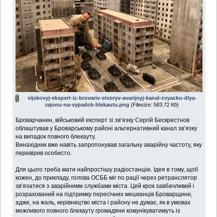
vijskovyj-ekspert-iz-brovariv-stvoryv-avarijnyj-kanal-zvyazku-dlya-
rajonu-na-vypadok-blekautu.png
(Filesize: 583.72 Кб)
Броварчанин, військовий експерт зі зв’язку Сергій Бескрестнов
облаштував у Броварському районі альтернативний канал зв’язку
на випадок повного блекауту.
Винахідник вже навіть запропонував загальну аварійну частоту, яку
перевірив особисто.
Для цього треба мати найпростішу радіостанцію. Ідея в тому, щоб
кожен, до прикладу, голова ОСББ міг по рації через ретранслятор
зв’язатися з аварійними службами міста. Цей крок завбачливий і
розрахований на підтримку пересічних мешканців Броварщини,
адже, на жаль, керівництво міста і району не думає, як в умовах
можливого повного блекауту громадяни комунікуватимуть із