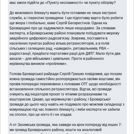
має змоги підійти до «Пункту незламності» чи пункту обігріву?
До можливого блекауту мають бути готовими не лише екстрені
служби, а і пересічні громадяни. І цю підготовку варто було робити
ще вчора і глобально, каже Сергій Бескрестнов. Однак на
Броварщині про це задумалися лише нещодавно. За словами
експерта, в Броварському районі планували побудувати мережу
аварійного цифрового радіозв’язку. Зокрема, поставити в
населених пунктах району кілька ретрансляторів, а в голів
сільських і селищних рад, «швидкої», рятувальників, РВА –
радіостанції, придбати портативні рації для ДФТГ. Мало бути два
канали – для військових і цивільних. Проте в районного
керівництва виникли «проблеми».
Голова Броварської райради Сергій Гришко повідомив, що позаяк
кожна громада самостійно розпоряджається своїми коштами, він
провів попередні перемовини з головами ОТГ щодо необхідності
встановлення спільного ретранслятора. Відтак, всі громади
очікують від ініціаторів проєкт із чіткими розрахунками та
кошторисом. Цікаво, що керівництво і району, і Броварської
громади до цього часу навіть не подумало про можливі складнощі з
комунікацією під час повного блекауту, і якби експерти не забили
на сполох, про це ніхто б і не згадав.
А от Зазимська громада, яка завжди на крок попереду від інших 7-
ми громад Броварського району, кошти на аналоговий