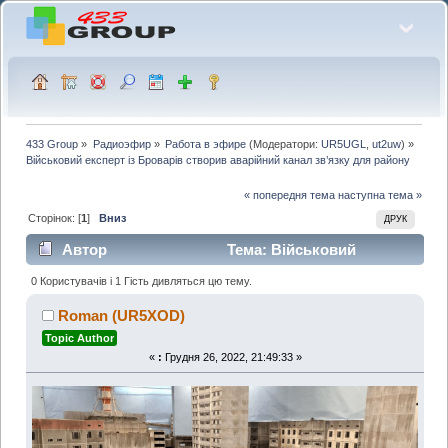
433 Group
»
Радиоэфир
»
Работа в эфире
(Модератори:
UR5UGL
,
ut2uw
) »
Військовий експерт із Броварів створив аварійний канал зв’язку для району
« попередня тема
наступна тема »
Сторінок: [
1
]
Вниз
ДРУК
Автор
Тема: Військовий
експерт із Броварів створив аварійний канал
0 Користувачів і 1 Гість дивляться цю тему.
зв’язку для району (Прочитано 19093 раз)
Roman (UR5XOD)
Topic Author
«
:
Грудня 26, 2022, 21:49:33 »