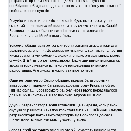
ретранслятор знайшла і вже подбала про облаштування
необхідного обладнання для альтернативного зв’язку на території
своїх населених пунктів.
Розуміючи, що в чиновників реалізація будь-якого проєкту – це
складний і довготривалий процес, а часу очікувати немає, Сергій
Бескрестнов за свої кошти вже підготував для мешканців
Броварщини аварійний канал зв’язку.
Зокрема, облаштував ретранслятор та закупив акумулятори для
аварійного живлення. Це допоможе як району, так і місту та частині
Києва зв’язати між собою «швидку», поліцію, рятувальників, газову
службу, ДТЕК, інтернет-провайдерів. Також цим відкритим каналом
зможуть користуватися всі, в кого є найдешевша китайська
радіостанція. Але зможуть користуватися по черзі.
Один ретранслятор Сергія офіційно працює багато років як
аматорський і відомий багатьом радіоаматорам Києва та області.
Під час окупації Броварського району через нього передавалося
для наших військових багато важливої інформації із сіл.
Другий ретранслятор Сергій встановив ще в березні, коли район
окупували рашисти. Каналом користувалися наші військові. Обидва
ретранслятори покривають територію від Борисполя до села
Шевченкове, включаючи більшу частину Києва.
Зараз Сергій розгорнув загальну аварійну частоту нашого міста