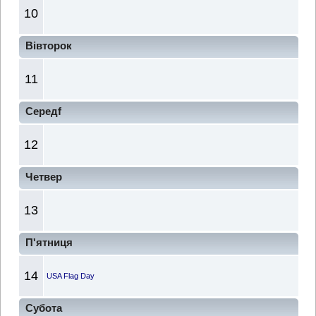
10
Вівторок
11
Середf
12
Четвер
13
П'ятниця
14
USA Flag Day
Субота