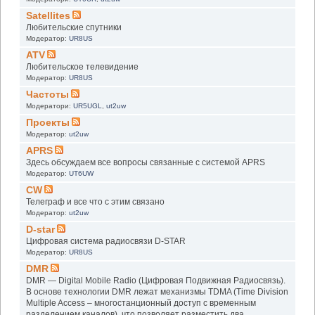
Satellites
Любительские спутники
Модератор:
UR8US
ATV
Любительское телевидение
Модератор:
UR8US
Частоты
Модератори:
UR5UGL
,
ut2uw
Проекты
Модератор:
ut2uw
APRS
Здесь обсуждаем все вопросы связанные с системой APRS
Модератор:
UT6UW
CW
Телеграф и все что с этим связано
Модератор:
ut2uw
D-star
Цифровая система радиосвязи D-STAR
Модератор:
UR8US
DMR
DMR — Digital Mobile Radio (Цифровая Подвижная Радиосвязь).
В основе технологии DMR лежат механизмы TDMA (Time Division
Multiple Access – многостанционный доступ с временным
разделением каналов), что позволяет разместить два