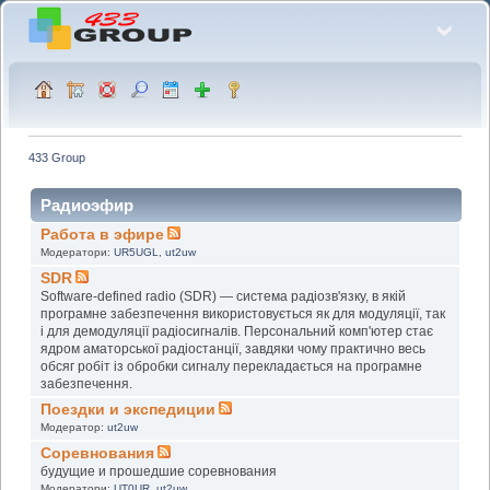
433 Group
Радиоэфир
Работа в эфире
Модератори:
UR5UGL
,
ut2uw
SDR
Software-defined radio (SDR) — система радіозв'язку, в якій
програмне забезпечення використовується як для модуляції, так
і для демодуляції радіосигналів. Персональний комп'ютер стає
ядром аматорської радіостанції, завдяки чому практично весь
обсяг робіт із обробки сигналу перекладається на програмне
забезпечення.
Поездки и экспедиции
Модератор:
ut2uw
Соревнования
будущие и прошедшие соревнования
Модератори:
UT0UR
,
ut2uw