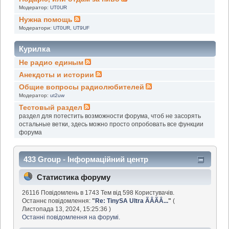
Модератор:
UT0UR
Нужна помощь
Модератори:
UT0UR
,
UT9UF
Курилка
Не радио единым
Анекдоты и истории
Общие вопросы радиолюбителей
Модератор:
ut2uw
Тестовый раздел
раздел для потестить возможности форума, чтоб не засорять
остальные ветки, здесь можно просто опробовать все функции
форума
433 Group - Інформаційний центр
Статистика форуму
26116 Повідомлень в 1743 Тем від 598 Користувачів.
Останнє повідомлення:
"
Re: TinySA Ultra ÃÂÃÂ...
"
(
Листопада 13, 2024, 15:25:36 )
Останні повідомлення на форумі.