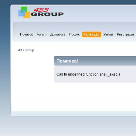
Початок
Forum
Допомога
Пошук
Календар
Увійти
Реєстрація
433 Group
Помилка!
Call to undefined function shell_exec()