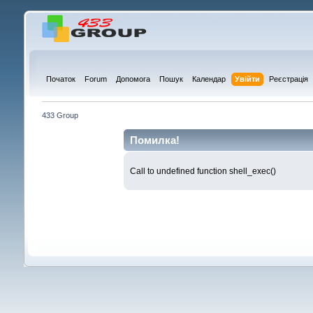
Початок
Forum
Допомога
Пошук
Календар
Увійти
Реєстрація
433 Group
Помилка!
Call to undefined function shell_exec()