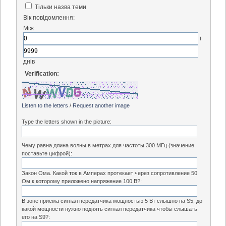
Тільки назва теми
Вік повідомлення:
Між
і
днів
Verification:
Listen to the letters
/
Request another image
Type the letters shown in the picture:
Чему равна длина волны в метрах для частоты 300 МГц (значение
поставьте цифрой):
Закон Ома. Какой ток в Амперах протекает через сопротивление 50
Ом к которому приложено напряжение 100 В?:
В зоне приема сигнал передатчика мощностью 5 Вт слышно на S5, до
какой мощности нужно поднять сигнал передатчика чтобы слышать
его на S9?: