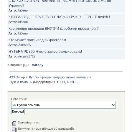
С КАКИХ САЙТОВ _бесплатно_ МОЖНО ПОСЫЛАТь СМС по
Украине?
Автор
ki6eeo
КТО РАЗВЕДЕТ ПРОСТУЮ ПЛАТУ ? НУЖЕН ГЕРБЕР ФАЙЛ !
Автор
ki6eeo
Крепление проводов ВНУТРИ коробочки проектной ?
Автор
ki6eeo
Кто может паять под пикроскопом
Автор
ZakharA
HYTERA PD365 Нужно запрограммировать!
Автор
sergey1712
Сторінок: [
1
]
2
Нагору
433 Group
»
Куплю, продам, подарю, нужна помошь
»
Нужна помощь
(Модератори:
UT0UR
,
UT9UF
)
Перейти в:
Звичайна тема
Популярна тема (Більше 30 відповідей)