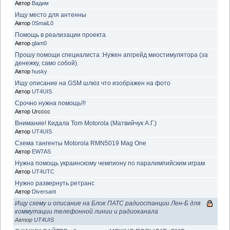
Автор
Вадим
Ищу место для антенны
Автор
0SmaiL0
Помощь в реализации проекта
Автор
glam0
Прошу помощи специалиста :Нужен апгрейд миостимулятора (за
денежку, само собой).
Автор
husky
Ищу описание на GSM шлюз что изображен на фото
Автор
UT4UIS
Срочно нужна помощь!!!
Автор Urcccc
Внимание! Кидала Tom Motorola (Матвийчук А.Г.)
Автор
UT4UIS
Схема тангенты Motorola RMN5019 Mag One
Автор
EW7AS
Нужна помощь украинскому чемпиону по паралимпийским играм
Автор
UT4UTC
Нужно развернуть ретранс
Автор
Diversant
Ищу схему и описание на Блок ПАТС радиостанции Лен-Б для
коммутации телефонной линии и радиоканала
Автор
UT4UIS