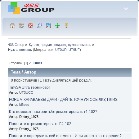
433 Group
»
Куплю, продам, подарю, нужна помошь
»
Нужна помощь
(Модератори:
UT0UR
,
UT9UF
)
Сторінок: [
1
]
2
Вниз
Тема
/
Автор
0 Користувачів і 1 Гість дивляться цей розділ.
TinySA Ultra терміново!
Автор
UT3UCC
FORUM КАРАВАЕВЫ ДАЧИ - ДАЙТЕ ТОЧНУЯ ССЫЛКУ, ПЛИЗ.
Автор
ki6eeo
Кто поможет настроить/отремонтировать г4-102?
Автор Dmitry_1975
Помогите отремонтировать Г4-102
Автор Dmitry_1975
Помогите определить сей елемент... И ли что ето за творение?