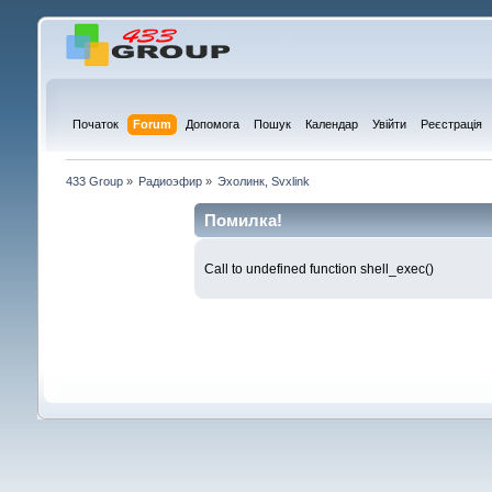
Початок
Forum
Допомога
Пошук
Календар
Увійти
Реєстрація
433 Group
»
Радиоэфир
»
Эхолинк, Svxlink
Помилка!
Call to undefined function shell_exec()