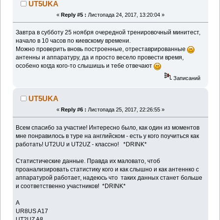
UT5UKA
«
Reply #5 :
Листопада 24, 2017, 13:20:04 »
Завтра в субботу 25 ноября очередной тренировочный минитест,
начало в 10 часов по киевскому времени.
Можно проверить вновь построенные, отреставрированные
антенны и аппаратуру, да и просто весело провести время,
особено когда кого-то слышишь и тебе отвечают
Записаний
UT5UKA
«
Reply #6 :
Листопада 25, 2017, 22:26:55 »
Всем спасибо за участие! Интересно было, как один из моментов
мне понравилось в туре на английском - есть у кого поучиться как
работать! UT2UU и UT2UZ - классно! *DRINK*
Статистические данные. Правда их маловато, чтоб
проанализировать статистику кого и как слышно и как антеннко с
аппаратурой работает, надеюсь что таких данных станет больше
и соответственно участников! *DRINK*
A
UR8US A17
UT2UZ A8