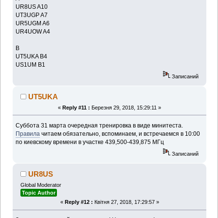
UR8US A10
UT3UGP A7
UR5UGM A6
UR4UOW A4
B
UT5UKA B4
US1UM B1
Записаний
UT5UKA
«
Reply #11 :
Березня 29, 2018, 15:29:11 »
Суббота 31 марта очередная тренировка в виде минитеста.
Правила
читаем обязательно, вспоминаем, и встречаемся в 10:00
по киевскому времени в участке 439,500-439,875 МГц
Записаний
UR8US
Global Moderator
Topic Author
«
Reply #12 :
Квітня 27, 2018, 17:29:57 »