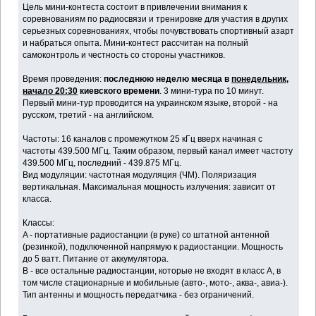
Цель мини-контеста состоит в привлечении внимания к
соревнованиям по радиосвязи и тренировке для участия в других
серьезных соревнованиях, чтобы почувствовать спортивный азарт
и набраться опыта. Мини-контест рассчитан на полный
самоконтроль и честность со стороны участников.
Время проведения:
последнюю неделю месяца в
понедельник,
начало 20:30
киевского времени
. 3 мини-тура по 10 минут.
Первый мини-тур проводится на украинском языке, второй - на
русском, третий - на английском.
Частоты: 16 каналов с промежутком 25 кГц вверх начиная с
частоты 439.500 МГц. Таким образом, первый канал имеет частоту
439.500 МГц, последний - 439.875 МГц.
Вид модуляции: частотная модуляция (ЧМ). Поляризация
вертикальная. Максимальная мощность излучения: зависит от
класса.
Классы:
A - портативные радиостанции (в руке) со штатной антенной
(резинкой), подключенной напрямую к радиостанции. Мощность
до 5 ватт. Питание от аккумулятора.
B - все остальные радиостанции, которые не входят в класс A, в
том числе стационарные и мобильные (авто-, мото-, аква-, авиа-).
Тип антенны и мощность передатчика - без ограничений.