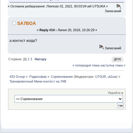
if ((n%100)>=5 && (n%100)<=20)
«
Останнє редагування: Лютого 01, 2021, 00:03:04 від UT5UKA
»
return n+' часов ';
Записаний
if ((n%10)==1)
return n+' час ';
if ((n%10)>1 && (n%10)<5)
SA7BOA
return n+' часа ';
«
Reply #14 :
Липня 20, 2018, 10:26:29 »
return n+' часов ';
}
а контест когда?
function minutesToString(n){
Записаний
if ((n%100)>=5 && (n%100)<=20)
return n+' минут ';
if ((n%10)==1)
Сторінок: [
1
]
2
3
Нагору
ДРУК
return n+' минута ';
« попередня тема
наступна тема »
if ((n%10)>1 && (n%10)<5)
return n+' минуты ';
return n+' минут ';
433 Group
»
Радиоэфир
»
Соревнования
(Модератори:
UT0UR
,
ut2uw
) »
}
Тренировочный Мини-контест на УКВ
function secondsToString(n){
if ((n%100)>=5 && (n%100)<=20)
Перейти в:
return n+' секунд ';
if ((n%10)==1)
return n+' секунда ';
if ((n%10)>1 && (n%10)<5)
return n+' секунды ';
return n+' секунд ';
}
function getCountdownDate(){