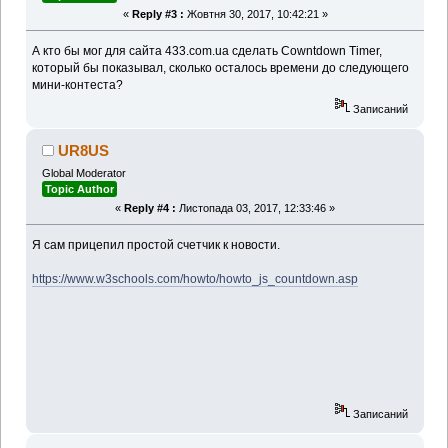
«
Reply #3 :
Жовтня 30, 2017, 10:42:21 »
А кто бы мог для сайта 433.com.ua сделать Cowntdown Timer,
который бы показывал, сколько осталось времени до следующего
мини-контеста?
Записаний
UR8US
Global Moderator
Topic Author
«
Reply #4 :
Листопада 03, 2017, 12:33:46 »
Я сам прицепил простой счетчик к новости.
https://www.w3schools.com/howto/howto_js_countdown.asp
Записаний