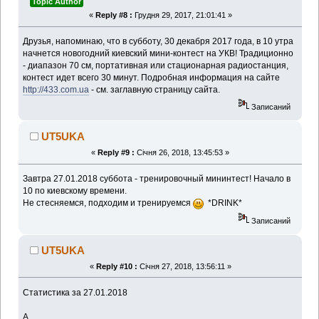
Topic Author
«
Reply #8 :
Грудня 29, 2017, 21:01:41 »
Друзья, напоминаю, что в субботу, 30 декабря 2017 года, в 10 утра
начнется новогодний киевский мини-контест на УКВ! Традиционно
- диапазон 70 см, портативная или стационарная радиостанция,
контест идет всего 30 минут. Подробная информация на сайте
http://433.com.ua
- см. заглавную страницу сайта.
Записаний
UT5UKA
«
Reply #9 :
Січня 26, 2018, 13:45:53 »
Завтра 27.01.2018 суббота - тренировочный мининтест! Начало в
10 по киевскому времени.
Не стесняемся, подходим и тренируемся
*DRINK*
Записаний
UT5UKA
«
Reply #10 :
Січня 27, 2018, 13:56:11 »
Статистика за 27.01.2018
A