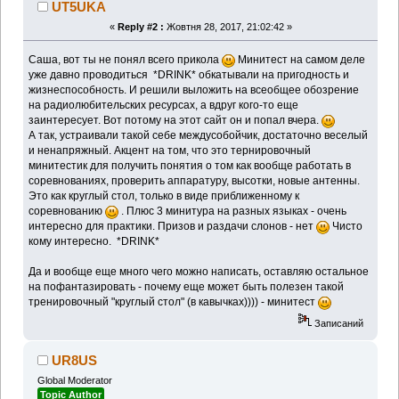
UT5UKA
«
Reply #2 :
Жовтня 28, 2017, 21:02:42 »
Саша, вот ты не понял всего прикола
Минитест на самом деле
уже давно проводиться *DRINK* обкатывали на пригодность и
жизнеспособность. И решили выложить на всеобщее обозрение
на радиолюбительских ресурсах, а вдруг кого-то еще
заинтересует. Вот потому на этот сайт он и попал вчера.
А так, устраивали такой себе междусобойчик, достаточно веселый
и ненапряжный. Акцент на том, что это тернировочный
минитестик для получить понятия о том как вообще работать в
соревнованиях, проверить аппаратуру, высотки, новые антенны.
Это как круглый стол, только в виде приближенному к
соревнованию
. Плюс 3 минитура на разных языках - очень
интересно для практики. Призов и раздачи слонов - нет
Чисто
кому интересно. *DRINK*
Да и вообще еще много чего можно написать, оставляю остальное
на пофантазировать - почему еще может быть полезен такой
тренировочный "круглый стол" (в кавычках)))) - минитест
Записаний
UR8US
Global Moderator
Topic Author