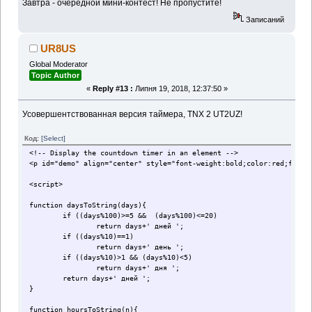
Завтра - очередной мини-контест! Не пропустите!
Записаний
UR8US
Global Moderator
Topic Author
«
Reply #13 :
Липня 19, 2018, 12:37:50 »
Усовершентствованная версия таймера, TNX 2 UT2UZ!
Код:
[Select]
<!-- Display the countdown timer in an element -->
<p id="demo" align="center" style="font-weight:bold;color:red;font-
<script>
function daysToString(days){
if ((days%100)>=5 && (days%100)<=20)
return days+' дней ';
if ((days%10)==1)
return days+' день ';
if ((days%10)>1 && (days%10)<5)
return days+' дня ';
return days+' дней ';
}
function hoursToString(n){