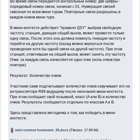
Во время связи передается контрольный номер: две цифры -
порядковый номер связи, начиная с 01. Нумерация связей
сквозная по всем мини-турам. Повторные связи разрешены в
каждом новом мини-туре.
В мини-контесте действует "правило QSY": выбрав свободную
частоту, станция, дающая общий вызов, может провести только
одну связь. После этого она должна покинуть текущую частоту и
перейти на другую частоту (назад можно вернуться после
проведения хотя бы одной связи на другой частоте). При этом
станция, ответившая на общий вызов, может занять эту частоту.
Очки: за каждую связь начисляется одно очко (ноль очков при
повторе).
Результат: Количество очков.
Участники сами подсчитывают количество очков озвучивают его на
ретрансляторе R99 ведущему после окончания мини-контеста.
При этом сообщают свой позывной, класс (A или B) и количество
очков. Результаты сообщаются отдельно по классам A и B.
Здесь представлена методичка о том, как победить в мини-
контесте:
mini-contest-howtowin_05.docx
(Filesize: 17.89 Кб)