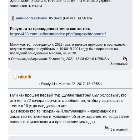
Здесь можно скачать готовые бланки, на которые удобно
записывать связи:
mini-contest-blank_05.docx
(Filesize: 14.56 Кб)
Результаты проведенных мини-контестов:
https://433.com.ua/forum/index.php?page=vhfcontest/
Мини-контест проводится с 2017 года, и раньше проходил в последнюю
неделю месяца по субботам в 10:00. В 2021 году был перенесен на
последний понедельник месяца, на 20:30.
«
Останнє редагування: Квітня 24, 2021, 13:08:02 від UR8US
»
Записаний
niknik
«
Reply #1 :
Жовтня 28, 2017, 18:17:55 »
Ну и как прошел первый тур. Думаю "выстрел был холостым", кто
это мог в 22 вечера прочитать сообщение, чтобы участвовать с
тесте в 10 утра следующего дня.
Возможно кто то "избранный,получающий информацию из
закрытых источников и узнавший об этом заранее, но тогда зачем
заявлять о массовости и привлечении молодых.
Записаний