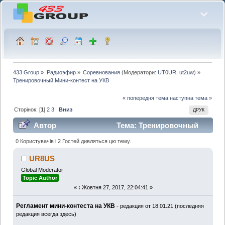
433 Group
»
Радиоэфир
»
Соревнования
(Модератори:
UT0UR
,
ut2uw
) »
Тренировочный Мини-контест на УКВ
« попередня тема
наступна тема »
Сторінок: [
1
]
2
3
Вниз
ДРУК
Автор
Тема: Тренировочный
Мини-контест на УКВ (Прочитано 55728 раз)
0 Користувачів і 2 Гостей дивляться цю тему.
UR8US
Global Moderator
Topic Author
«
:
Жовтня 27, 2017, 22:04:41 »
Регламент мини-контеста на УКВ
-
редакция от 18.01.21 (последняя
редакция всегда здесь)