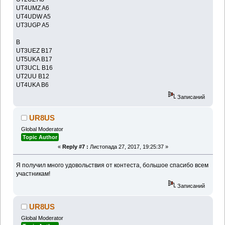
UT4UMZ A6
UT4UDW A5
UT3UGP A5
B
UT3UEZ B17
UT5UKA B17
UT3UCL B16
UT2UU B12
UT4UKA B6
Записаний
UR8US
Global Moderator
Topic Author
«
Reply #7 :
Листопада 27, 2017, 19:25:37 »
Я получил много удовольствия от контеста, большое спасибо всем
участникам!
Записаний
UR8US
Global Moderator