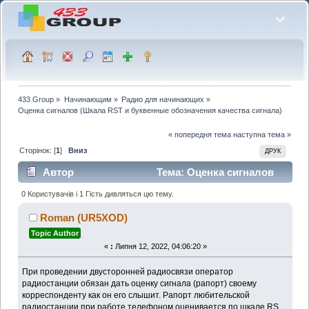
433 Group
»
Начинающим
»
Радио для начинающих
»
Оценка сигналов (Шкала RST и буквенные обозначения качества сигнала)
« попередня тема
наступна тема »
Сторінок: [
1
]
Вниз
ДРУК
Автор
Тема: Оценка сигналов
(Шкала RST и буквенные обозначения качества
0 Користувачів і 1 Гість дивляться цю тему.
сигнала) (Прочитано 8564 раз)
Roman (UR5XOD)
Topic Author
«
:
Липня 12, 2022, 04:06:20 »
При проведении двусторонней радиосвязи оператор
радиостанции обязан дать оценку сигнала (рапорт) своему
корреспонденту как он его слышит. Рапорт любительской
радиостанции при работе телефоном оценивается по шкале RS,