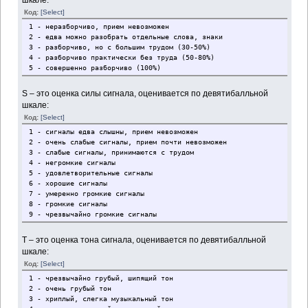
Код:
[Select]
1 - неразборчиво, прием невозможен
2 - едва можно разобрать отдельные слова, знаки
3 - разборчиво, но с большим трудом (30-50%)
4 - разборчиво практически без труда (50-80%)
5 - совершенно разборчиво (100%)
S – это оценка силы сигнала, оценивается по девятибалльной
шкале:
Код:
[Select]
1 - сигналы едва слышны, прием невозможен
2 - очень слабые сигналы, прием почти невозможен
3 - слабые сигналы, принимаются с трудом
4 - негромкие сигналы
5 - удовлетворительные сигналы
6 - хорошие сигналы
7 - умеренно громкие сигналы
8 - громкие сигналы
9 - чрезвычайно громкие сигналы
T – это оценка тона сигнала, оценивается по девятибалльной
шкале:
Код:
[Select]
1 - чрезвычайно грубый, шипящий тон
2 - очень грубый тон
3 - хриплый, слегка музыкальный тон