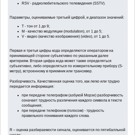
RSV - радиолюбительского телевидения (SSTV).
Параметры, оцениваемые третьей цифрой, и диапазон значений:
Т - тон от 1 до 9;
М - качество модуляции (modulation), от 1 до 5;
V - видео (качество изображения) (video), от 1 до 5.
Первая и третья цифры кода определяются оператором на
принимающей стороне субъективно по указанным далее
критериям. Вторая цифра кода может также определяться
субъективно, либо определяться по измерительному прибору (S-
метру), встроенному в приемник или трансивер.
Разборчивость. Качественная оценка того, как легко или трудно
передается информация:
при передаче телеграфом (азбукой Морзе) разборчивость
означает трудность различения каждого символа в тексте
сообщения;
при передаче телефоном (голосом) - трудность
правильного понимания каждого слова.
R – оценка разбираемости сигнала, оценивается по пятибалльной
шкале: