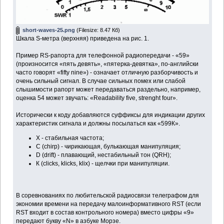
short-waves-25.png
(Filesize: 8.47 Кб)
Шкала S-метра (верхняя) приведена на рис. 1.
Пример RS-рапорта для телефонной радиопередачи - «59»
(произносится «пять девять», «пятерка-девятка», по-английски
часто говорят «fifty nine») - означает отличную разборчивость и
очень сильный сигнал. В случае сильных помех или слабой
слышимости рапорт может передаваться раздельно, например,
оценка 54 может звучать: «Readability five, strenght four».
Исторически к коду добавляются суффиксы для индикации других
характеристик сигнала и должны посылаться как «599К».
X - стабильная частота;
С (chirp) - чирикающая, булькающая манипуляция;
D (drift) - плавающий, нестабильный тон (QRH);
К (clicks, klicks, klix) - щелчки при манипуляции.
В соревнованиях по любительской радиосвязи телеграфом для
экономии времени на передачу малоинформативного RST (если
RST входит в состав контрольного номера) вместо цифры «9»
передают букву «N» в азбуке Морзе.