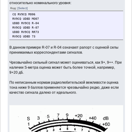
относительно номинального уровня:
Код:
[Select]
СQ RV9CQ MO06
RV9CQ UD8D MO07
UD8D RV9CQ R-04
RV9CQ UD8D R-07
UD8D RV9CQ RR73
RV9CQ UD8D 73
В данном примере R-07 и R-04 означают рапорт с оценкой силы
принимаемых корреспондентами сигналов.
Чрезвычайно сильный сигнал может оцениваться, как 9+, 9++. При
наличии S-метра оценка может быть более точной, например,
9+20 дБ.
По неписанным нормам радиолюбительской вежливости оценка
тона ниже 9 баллов применяется чрезвычайно редко, даже если
качество сигнала далеко от идеального.