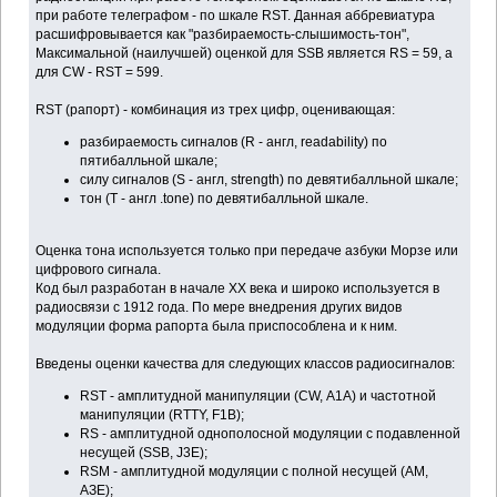
при работе телеграфом - по шкале RST. Данная аббревиатура
расшифровывается как "разбираемость-слышимость-тон",
Максимальной (наилучшей) оценкой для SSB является RS = 59, а
для CW - RST = 599.
RST (рапорт) - комбинация из трех цифр, оценивающая:
разбираемость сигналов (R - англ, readability) по
пятибалльной шкале;
силу сигналов (S - англ, strength) по девятибалльной шкале;
тон (Т - англ .tone) по девятибалльной шкале.
Оценка тона используется только при передаче азбуки Морзе или
цифрового сигнала.
Код был разработан в начале XX века и широко используется в
радиосвязи с 1912 года. По мере внедрения других видов
модуляции форма рапорта была приспособлена и к ним.
Введены оценки качества для следующих классов радиосигналов:
RST - амплитудной манипуляции (CW, А1А) и частотной
манипуляции (RTTY, F1B);
RS - амплитудной однополосной модуляции с подавленной
несущей (SSB, J3E);
RSM - амплитудной модуляции с полной несущей (AM,
АЗЕ);