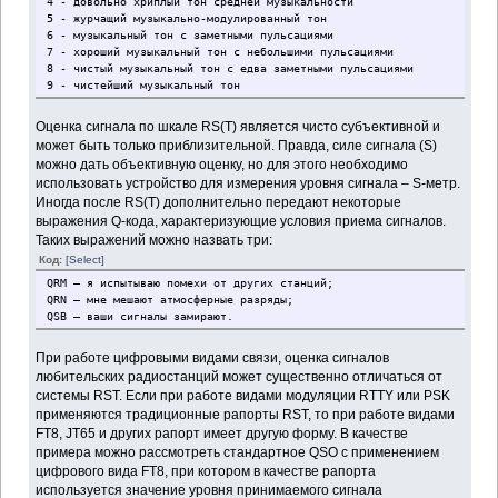
4 - довольно хриплый тон средней музыкальности
5 - журчащий музыкально-модулированный тон
6 - музыкальный тон с заметными пульсациями
7 - хороший музыкальный тон с небольшими пульсациями
8 - чистый музыкальный тон с едва заметными пульсациями
9 - чистейший музыкальный тон
Оценка сигнала по шкале RS(T) является чисто субъективной и
может быть только приблизительной. Правда, силе сигнала (S)
можно дать объективную оценку, но для этого необходимо
использовать устройство для измерения уровня сигнала – S-метр.
Иногда после RS(T) дополнительно передают некоторые
выражения Q-кода, характеризующие условия приема сигналов.
Таких выражений можно назвать три:
Код:
[Select]
QRM – я испытываю помехи от других станций;
QRN – мне мешают атмосферные разряды;
QSB – ваши сигналы замирают.
При работе цифровыми видами связи, оценка сигналов
любительских радиостанций может существенно отличаться от
системы RST. Если при работе видами модуляции RTTY или PSK
применяются традиционные рапорты RST, то при работе видами
FT8, JT65 и других рапорт имеет другую форму. В качестве
примера можно рассмотреть стандартное QSO с применением
цифрового вида FT8, при котором в качестве рапорта
используется значение уровня принимаемого сигнала