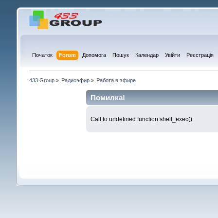
Початок
Forum
Допомога
Пошук
Календар
Увійти
Реєстрація
433 Group
»
Радиоэфир
»
Работа в эфире
Помилка!
Call to undefined function shell_exec()