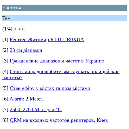
Частоты
Тем
(1/4)
>
>>
[1]
Репітер Житомир R101 UR0XUA
[2]
23 см діапазон
[3]
Гражданские диапазоны частот в Украине
[4]
Стоит ли радиолюбителям слушать полицейские
частоты?
[5]
Стан ефіру у містах та поза містами
[6]
Alarm: 2 Meter..
[7]
2500–2700 МГц для 4G
[8]
QRM на входных частотов репитеров, Киев