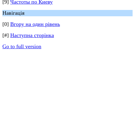
[9]
Частоты по Киеву
Навігація
[0]
Вгору на один рівень
[#]
Наступна сторінка
Go to full version