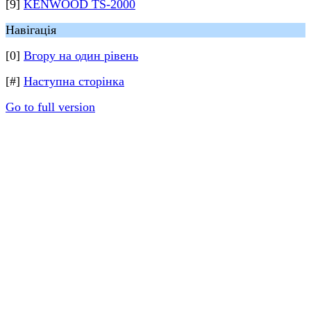
[9]
KENWOOD TS-2000
Навігація
[0]
Вгору на один рівень
[#]
Наступна сторінка
Go to full version