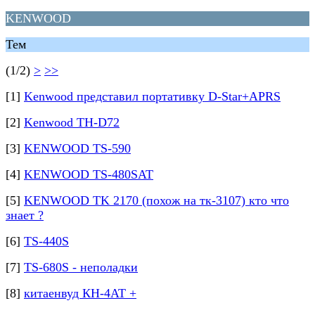
KENWOOD
Тем
(1/2)
>
>>
[1]
Kenwood представил портативку D-Star+APRS
[2]
Kenwood TH-D72
[3]
KENWOOD TS-590
[4]
KENWOOD TS-480SAT
[5]
KENWOOD TK 2170 (похож на тк-3107) кто что
знает ?
[6]
TS-440S
[7]
TS-680S - неполадки
[8]
китаенвуд КН-4АТ +