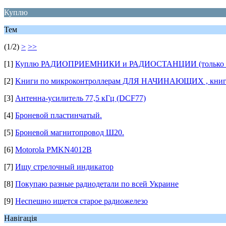
Куплю
Тем
(1/2)
>
>>
[1]
Куплю РАДИОПРИЕМНИКИ и РАДИОСТАНЦИИ (только нач
[2]
Kниги по микроконтроллерам ДЛЯ НАЧИНАЮЩИХ , книги 
[3]
Антенна-усилитель 77,5 кГц (DCF77)
[4]
Броневой пластинчатый.
[5]
Броневой магнитопровод Ш20.
[6]
Motorola PMKN4012B
[7]
Ищу стрелочный индикатор
[8]
Покупаю разные радиодетали по всей Украине
[9]
Неспешно ищется старое радиожелезо
Навігація