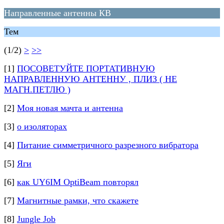
Направленные антенны КВ
Тем
(1/2)
>
>>
[1]
ПОСОВЕТУЙТЕ ПОРТАТИВНУЮ
НАПРАВЛЕННУЮ АНТЕННУ , ПЛИЗ ( НЕ
МАГН.ПЕТЛЮ )
[2]
Моя новая мачта и антенна
[3]
о изоляторах
[4]
Питание симметричного разрезного вибратора
[5]
Яги
[6]
как UY6IM OptiBeam повторял
[7]
Магнитные рамки, что скажете
[8]
Jungle Job