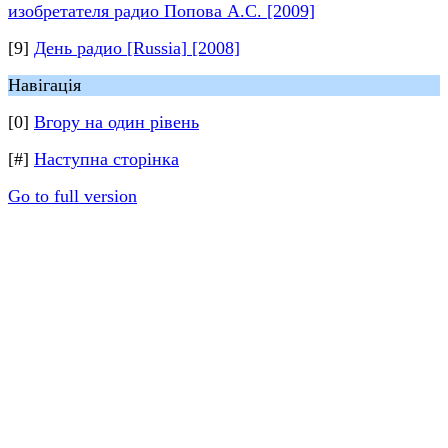
изобретателя радио Попова А.С. [2009]
[9]
День радио [Russia] [2008]
Навігація
[0]
Вгору на один рівень
[#]
Наступна сторінка
Go to full version