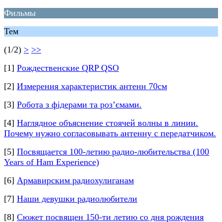
Фильмы
Тем
(1/2)
>
>>
[1]
Рождественские QRP QSO
[2]
Измерения характеристик антенн 70см
[3]
Робота з фідерами та роз’ємами.
[4]
Наглядное объяснение стоячей волны в линии.
Почему нужно согласовывать антенну с передатчиком.
[5]
Посвящается 100-летию радио-любительства (100
Years of Ham Experience)
[6]
Армавирским радиохулиганам
[7]
Наши девушки радиолюбители
[8]
Сюжет посвящен 150-ти летию со дня рождения