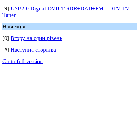
[9]
USB2.0 Digital DVB-T SDR+DAB+FM HDTV TV
Tuner
Навігація
[0]
Вгору на один рівень
[#]
Наступна сторінка
Go to full version