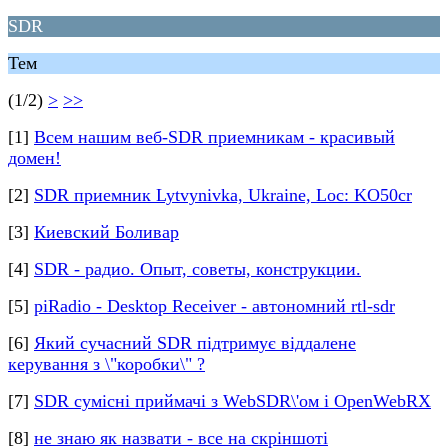
SDR
Тем
(1/2)
>
>>
[1]
Всем нашим веб-SDR приемникам - красивый
домен!
[2]
SDR приемник Lytvynivka, Ukraine, Loc: KO50cr
[3]
Киевский Боливар
[4]
SDR - радио. Опыт, советы, конструкции.
[5]
piRadio - Desktop Receiver - автономний rtl-sdr
[6]
Який сучасний SDR підтримує віддалене
керування з \"коробки\" ?
[7]
SDR сумісні приймачі з WebSDR\'ом і OpenWebRX
[8]
не знаю як назвати - все на скріншоті