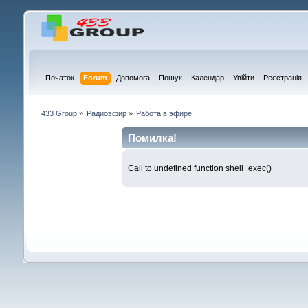
Початок
Forum
Допомога
Пошук
Календар
Увійти
Реєстрація
433 Group
»
Радиоэфир
»
Работа в эфире
Помилка!
Call to undefined function shell_exec()