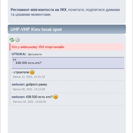
Регламент міні-контеста на УКХ
, почитати, поділитися думками
та цікавими моментами.
UHF-VHF Kiev local spot
Хто у київському УКХ етері онлайн
UT5UKA
:
Цитувати
438.500 есть кто?
- строители
Квітня 12, 2021, 21:51:33
swluser
:
доброго ранку
Квітня 09, 2021, 13:13:28
swluser
:
438.500 есть кто?
Лютого 18, 2021, 13:04:05