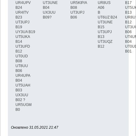
UR4UPV
UT3UNE
UR5KIP/A
UR8US
B17
B24
B04
B08
A06
UT5U
UR4ITV
UX3UU
UT3UPJ
B
B13
B23
B09?
B06
UT6UZ B24
UR8U
UT3UPJ
UT3UNE
B12
B19
B15
UT3U
UY3UA B19
UT3UPJ
B06
UT5UKA
B13
UT4U
B14
UT3UQZ
B04
UT3UFD
B12
UT0U
B12
B01
UT0UD
B08
UT8UU
B06
UR4UPA
B04
UT5UAH
B03
UX3UU
B02 ?
UR5UGM
B0
Оновлено 31.05.2021 21:47