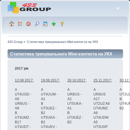
433 Group
»
Статистика тренувального Міні-контеста на УКХ
Статистика тренувального Міні-контеста на УКХ
2017 рік
12.08.2017:
19.08.2017:
28.10.2017:
25.11.2017:
30.12.
А
А
A
A
A
UT4UGD -
UT4UUM -
UR8US -
UR8US
UT2UZ
A9
A1
A2
A17
B
UR8US -
B
UT5UKA -
UT2UZ A8
UT4U
A8
UT3UEZ -
A1
UT4UMZ
B2
B
B2
B
A6
UT4UMZ -
UT5UKA -
UT3UEZ -
UT4UDW
B17
B2
B2
A5
UT4UDT -
UT4UKV -
UT3UGP