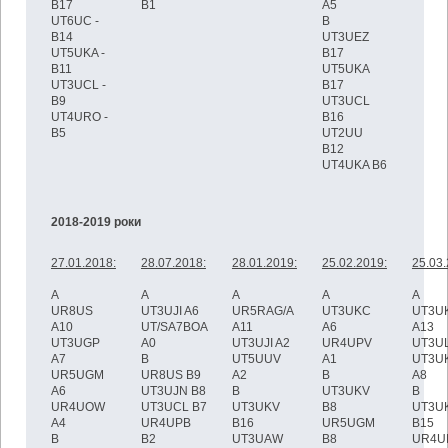
B17
B1
A5
UT6UC -
B
B14
UT3UEZ
UT5UKA -
B17
B11
UT5UKA
UT3UCL -
B17
B9
UT3UCL
UT4URO -
B16
B5
UT2UU
B12
UT4UKA B6
2018-2019 роки
27.01.2018:
28.07.2018:
28.01.2019:
25.02.2019:
25.03.
A
A
A
A
A
UR8US
UT3UJI A6
UR5RAG/A
UT3UKC
UT3U
A10
UT/SA7BOA
A11
A6
A13
UT3UGP
A0
UT3UJI A2
UR4UPV
UT3UL
A7
B
UT5UUV
A1
UT3U
UR5UGM
UR8US B9
A2
B
A8
A6
UT3UJN B8
B
UT3UKV
B
UR4UOW
UT3UCL B7
UT3UKV
B8
UT3U
A4
UR4UPB
B16
UR5UGM
B15
B
B2
UT3UAW
B8
UR4U