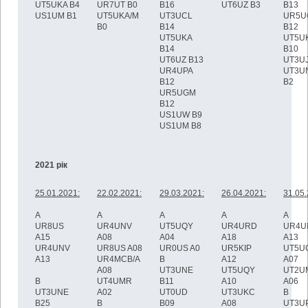
UT5UKA B4
UR7UT B0
B16
UT6UZ B3
B13
US1UM B1
UT5UKA/M
UT3UCL
UR5U
B0
B14
B12
UT5UKA
UT5U
B14
B10
UT6UZ B13
UT3UJ
UR4UPA
UT3U
B12
B2
UR5UGM
B12
US1UW B9
US1UM B8
2021 рік
25.01.2021:
22.02.2021:
29.03.2021:
26.04.2021:
31.05.
A
A
A
A
A
UR8US
UR4UNV
UT5UQY
UR4URD
UR4U
A15
A08
A04
A18
A13
UR4UNV
UR8US A08
UR0US A0
UR5KIP
UT5U
A13
UR4MCB/A
B
A12
A07
A08
UT3UNE
UT5UQY
UT2U
B
UT4UMR
B11
A10
A06
UT3UNE
A02
UT0UD
UT3UKC
B
B25
B
B09
A08
UT3U