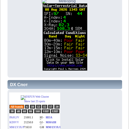
DX Спот