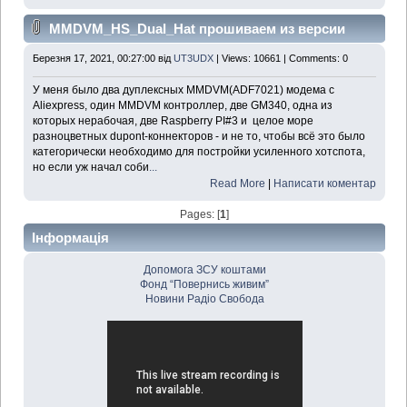
MMDVM_HS_Dual_Hat прошиваем из версии
GPIO в USB и обратно
Березня 17, 2021, 00:27:00 від
UT3UDX
| Views: 10661 | Comments: 0
У меня было два дуплексных MMDVM(ADF7021) модема с
Aliexpress, один MMDVM контроллер, две GM340, одна из
которых нерабочая, две Raspberry PI#3 и целое море
разноцветных dupont-коннекторов - и не то, чтобы всё это было
категорически необходимо для постройки усиленного хотспота,
но если уж начал соби
...
Read More
|
Написати коментар
Pages: [
1
]
Інформація
Допомога ЗСУ коштами
Фонд “Повернись живим”
Новини Радіо Свобода