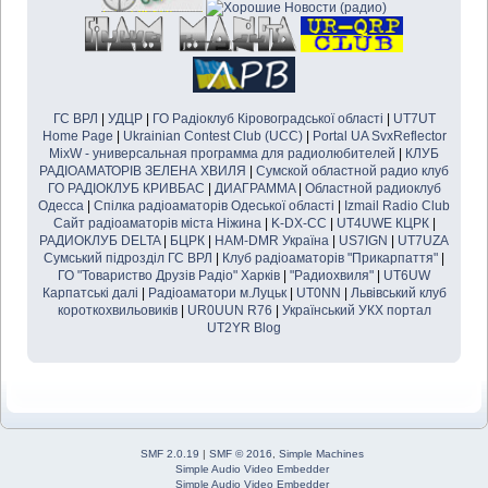
ГС ВРЛ
|
УДЦР
|
ГО Радіоклуб Кіровоградської області
|
UT7UT
Home Page
|
Ukrainian Contest Club (UCC)
|
Portal UA SvxReflector
MixW - универсальная программа для радиолюбителей
|
КЛУБ
РАДІОАМАТОРІВ ЗЕЛЕНА ХВИЛЯ
|
Сумской областной радио клуб
ГО РАДІОКЛУБ КРИВБАС
|
ДИАГРАММA
|
Областной радиоклуб
Одесса
|
Спілка радіоаматорів Одеської області
|
Izmail Radio Club
Cайт радiоаматорiв мiста Нiжина
|
K-DX-CC
|
UT4UWE КЦРК
|
РАДИОКЛУБ DELTA
|
БЦРК
|
HAM-DMR Україна
|
US7IGN
|
UT7UZA
Сумський підрозділ ГС ВРЛ
|
Клуб радіоаматорів "Прикарпаття"
|
ГО "Товариство Друзів Радіо" Харків
|
"Радиохвиля"
|
UT6UW
Карпатські далі
|
Радіоаматори м.Луцьк
|
UT0NN
|
Львівський клуб
короткохвильовиків
|
UR0UUN R76
|
Український УКХ портал
UT2YR Blog
SMF 2.0.19
|
SMF © 2016
,
Simple Machines
Simple Audio Video Embedder
Simple Audio Video Embedder