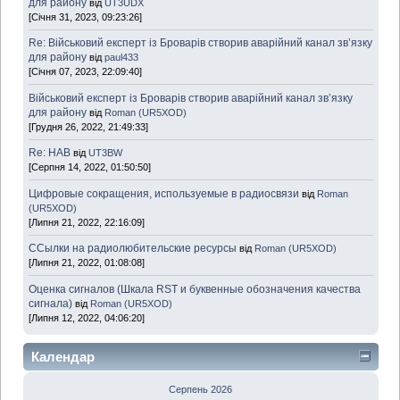
для району
від
UT3UDX
[Січня 31, 2023, 09:23:26]
Re: Військовий експерт із Броварів створив аварійний канал зв’язку
для району
від
paul433
[Січня 07, 2023, 22:09:40]
Військовий експерт із Броварів створив аварійний канал зв’язку
для району
від
Roman (UR5XOD)
[Грудня 26, 2022, 21:49:33]
Re: HAB
від
UT3BW
[Серпня 14, 2022, 01:50:50]
Цифровые сокращения, используемые в радиосвязи
від
Roman
(UR5XOD)
[Липня 21, 2022, 22:16:09]
ССылки на радиолюбительские ресурсы
від
Roman (UR5XOD)
[Липня 21, 2022, 01:08:08]
Оценка сигналов (Шкала RST и буквенные обозначения качества
сигнала)
від
Roman (UR5XOD)
[Липня 12, 2022, 04:06:20]
Календар
Серпень 2026