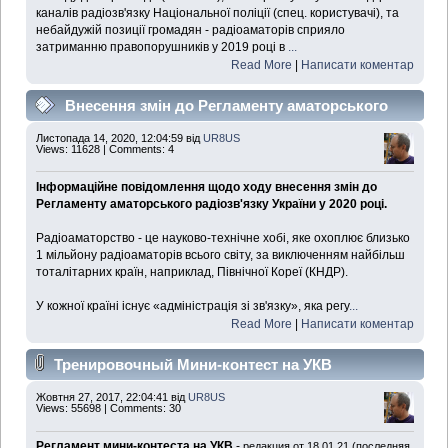
каналів радіозв'язку Національної поліції (спец. користувачі), та
небайдужій позиції громадян - радіоаматорів сприяло
затриманню правопорушників у 2019 році в
...
Read More
|
Написати коментар
Внесення змін до Регламенту аматорського
радіозв'язку України
Листопада 14, 2020, 12:04:59 від
UR8US
Views: 11628 | Comments: 4
Інформаційне повідомлення щодо ходу внесення змін до
Регламенту аматорського радіозв'язку України у 2020 році.
Радіоаматорство - це науково-технічне хобі, яке охоплює близько
1 мільйону радіоаматорів всього світу, за виключенням найбільш
тоталітарних країн, наприклад, Північної Кореї (КНДР).
У кожної країні існує «адміністрація зі зв'язку», яка регу
...
Read More
|
Написати коментар
Тренировочный Мини-контест на УКВ
Жовтня 27, 2017, 22:04:41 від
UR8US
Views: 55698 | Comments: 30
Регламент мини-контеста на УКВ
-
редакция от 18.01.21 (последняя