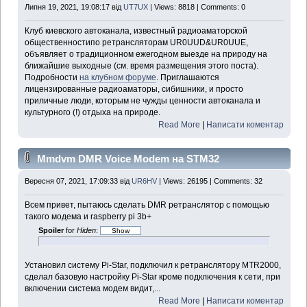
Липня 19, 2021, 19:08:17 від
UT7UX
| Views: 8818 | Comments: 0
Клуб киевского автоканала, известный радиоаматорской
общественностипо ретрансляторам UR0UUD&UR0UUE,
объявляет о традиционном ежегодном выезде на природу на
ближайшие выходные (см. время размещения этого поста).
Подробности
на клубном форуме
. Приглашаются
лицензированные радиоаматоры, сибишники, и просто
приличные люди, которым не чужды ценности автоканала и
культурного (!) отдыха на природе.
Read More
|
Написати коментар
Mmdvm DMR Voice Modem на STM32
Вересня 07, 2021, 17:09:33 від
UR6HV
| Views: 26195 | Comments: 32
Всем привет, пытаюсь сделать DMR ретранслятор с помощью
такого модема и raspberry pi 3b+
Spoiler
for
Hiden
:
Установил систему Pi-Star, подключил к ретранслятору MTR2000,
сделал базовую настройку Pi-Star кроме подключения к сети, при
включении система модем видит,
...
Read More
|
Написати коментар