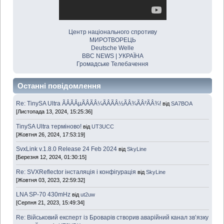
Центр національного спротиву
МИРОТВОРЕЦЬ
Deutsche Welle
BBC NEWS | УКРАЇНА
Громадське Телебачення
Останні повідомлення
Re: TinySA Ultra ÃÂÃÂµÃÂÃÂ¼ÃÂÃÂ½ÃÂ¾ÃÂ²ÃÂ¾!
від
SA7BOA
[Листопада 13, 2024, 15:25:36]
TinySA Ultra терміново!
від
UT3UCC
[Жовтня 26, 2024, 17:53:19]
SvxLink v.1.8.0 Release 24 Feb 2024
від
SkyLine
[Березня 12, 2024, 01:30:15]
Re: SVXReflector інсталяція і конфігурація
від
SkyLine
[Жовтня 03, 2023, 22:59:32]
LNA SP-70 430mHz
від
ut2uw
[Серпня 21, 2023, 15:49:34]
Re: Військовий експерт із Броварів створив аварійний канал зв’язку