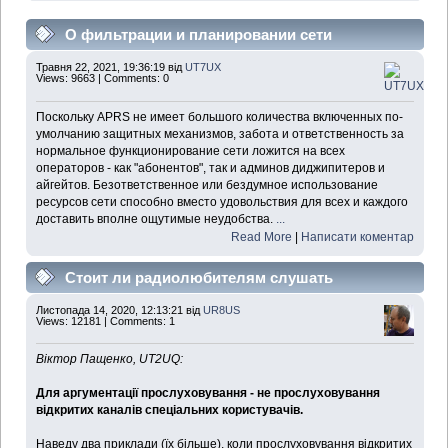
О фильтрации и планировании сети
Травня 22, 2021, 19:36:19 від
UT7UX
Views: 9663 | Comments: 0
Поскольку APRS не имеет большого количества включенных по-
умолчанию защитных механизмов, забота и ответственность за
нормальное функционирование сети ложится на всех
операторов - как "абонентов", так и админов диджипитеров и
айгейтов. Безответственное или бездумное использование
ресурсов сети способно вместо удовольствия для всех и каждого
доставить вполне ощутимые неудобства.
...
Read More
|
Написати коментар
Стоит ли радиолюбителям слушать
полицейские частоты?
Листопада 14, 2020, 12:13:21 від
UR8US
Views: 12181 | Comments: 1
Віктор Пащенко, UT2UQ:
Для аргументації прослуховування - не прослуховування
відкритих каналів спеціальних користувачів.
Наведу два приклади (їх більше), коли прослуховування відкритих