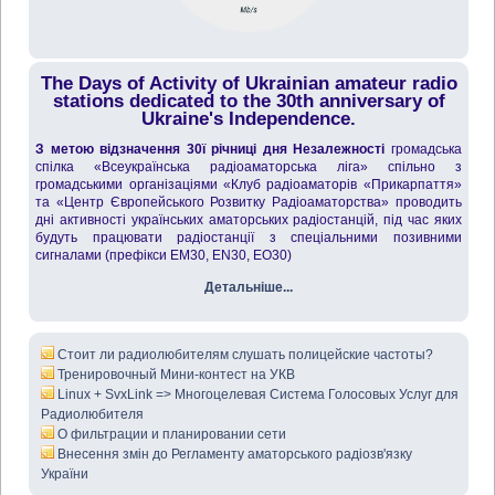
The Days of Activity of Ukrainian amateur radio
stations dedicated to the 30th anniversary of
Ukraine's Independence.
З метою відзначення 30ї річниці дня Незалежності
громадська
спілка «Всеукраїнська радіоаматорська ліга» спільно з
громадськими організаціями «Клуб радіоаматорів «Прикарпаття»
та «Центр Європейського Розвитку Радіоаматорства» проводить
дні активності українських аматорських радіостанцій, під час яких
будуть працювати радіостанції з спеціальними позивними
сигналами (префікси EM30, EN30, EO30)
Детальніше...
Стоит ли радиолюбителям слушать полицейские частоты?
Тренировочный Мини-контест на УКВ
Linux + SvxLink => Многоцелевая Система Голосовых Услуг для
Радиолюбителя
О фильтрации и планировании сети
Внесення змін до Регламенту аматорського радіозв'язку
України