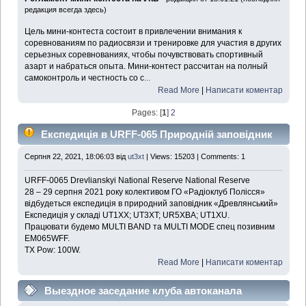
редакция всегда здесь)
Цель мини-контеста состоит в привлечении внимания к
соревнованиям по радиосвязи и тренировке для участия в других
серьезных соревнованиях, чтобы почувствовать спортивный
азарт и набраться опыта. Мини-контест рассчитан на полный
самоконтроль и честность со с
...
Read More
|
Написати коментар
Pages: [
1
]
2
Експедиція в URFF-065 Природній заповідник
«Древлянський» 28.08.21-29.08.21
Серпня 22, 2021, 18:06:03 від
ut3xt
| Views: 15203 | Comments: 1
URFF-0065 Drevlianskyi National Reserve National Reserve
28 – 29 серпня 2021 року колективом ГО «Радіоклуб Полісся»
відбудеться експедиція в природний заповідник «Древлянський»
Експедиція у складі UT1XX; UT3XT; UR5XBA; UT1XU.
Працювати будемо MULTI BAND та MULTI MODE спец позивним
EM065WFF.
TX Pow: 100W.
Read More
|
Написати коментар
Выездное заседание клуба автоканала