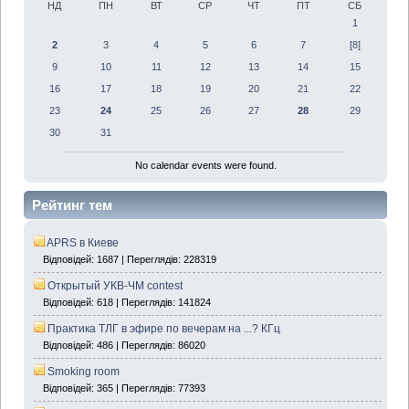
НД
ПН
ВТ
СР
ЧТ
ПТ
СБ
1
2
3
4
5
6
7
[8]
9
10
11
12
13
14
15
16
17
18
19
20
21
22
23
24
25
26
27
28
29
30
31
No calendar events were found.
Рейтинг тем
APRS в Киеве
Відповідей: 1687 | Переглядів: 228319
Открытый УКВ-ЧМ contest
Відповідей: 618 | Переглядів: 141824
Практика ТЛГ в эфире по вечерам на ...? КГц
Відповідей: 486 | Переглядів: 86020
Smoking room
Відповідей: 365 | Переглядів: 77393